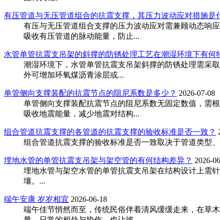
有压管道与无压管道组合的抗震支撑，其压力波动应对措施是
有压与无压管道组合支撑的压力波动应对需兼顾动态响应
吸收有压管道的脉动能量，防止...
‌水管单管抗震支吊架的斜撑的防锈处理工艺在潮湿环境下有何特
潮湿环境下，水管单管抗震支吊架斜撑的防锈处理需采取
外可增加环氧煤沥青涂层或...
单管侧向支撑装配的抗震节点的阻尼系数是多少？
2026-07-08
单管侧向支撑装配抗震节点的阻尼系数无固定数值，需根
吸收地震能量，减少地震对结构...
组合管道抗震支撑的各管道的抗震支撑的验收标准是否一致？
组合管道抗震支撑的验收标准是否一致取决于管道类型、
埋地水管的单管抗震支吊架与架空管的有何结构差异？‌
2026-06
埋地水管与架空水管的单管抗震支吊架在结构设计上需针
壤。...
端午安康 岁岁相宜
2026-06-18
端午佳节悄然而至，传统民俗伴着清风缓缓走来，在草木
量，日常的相处与协作，也让彼...